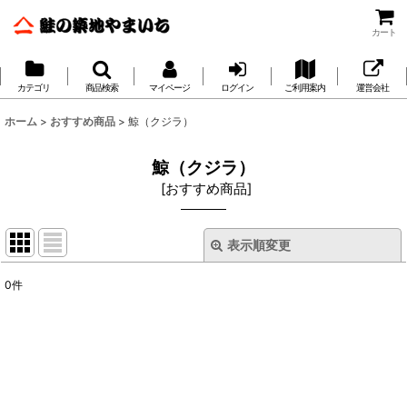
カート
カテゴリ
商品検索
マイページ
ログイン
ご利用案内
運営会社
ホーム
>
おすすめ商品
>
鯨（クジラ）
鯨（クジラ）
[
おすすめ商品
]
表示順変更
閉じる
0
件
表示数
:
並び順
:
絞り込む